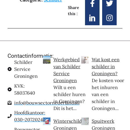
Share
this :
Contactinformatie:
Werkgebied
Wat kost een
Schilder
van Schilder
schilder in
Service
Service
Groningen?
Groningen
Groningen
De kosten voor
KVK:
Wilt u een
het inhuren
58037640
schilder huren
van een
in Groningen?
schilder in
info@bouwsectornederland.nl
Dit is het...
Groningen...
Hoofdkantoor:
030-2072024
Winterschilder
Spuitwerk
Groningen
Groningen
Bouwsector