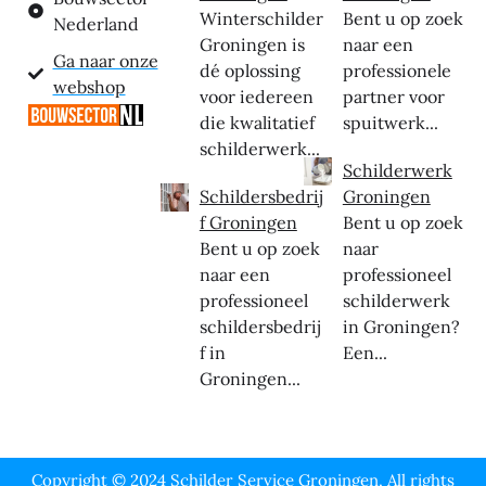
Winterschilder
Bent u op zoek
Nederland
Groningen is
naar een
Ga naar onze
dé oplossing
professionele
webshop
voor iedereen
partner voor
die kwalitatief
spuitwerk...
schilderwerk...
Schilderwerk
Schildersbedrij
Groningen
f Groningen
Bent u op zoek
Bent u op zoek
naar
naar een
professioneel
professioneel
schilderwerk
schildersbedrij
in Groningen?
f in
Een...
Groningen...
Copyright © 2024 Schilder Service Groningen, All rights