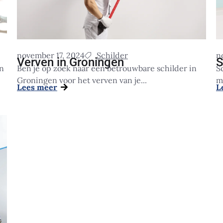
november 17, 2024
Schilder
n
Verven in Groningen
S
in
Ben je op zoek naar een betrouwbare schilder in
S
Groningen voor het verven van je...
m
Lees meer
L