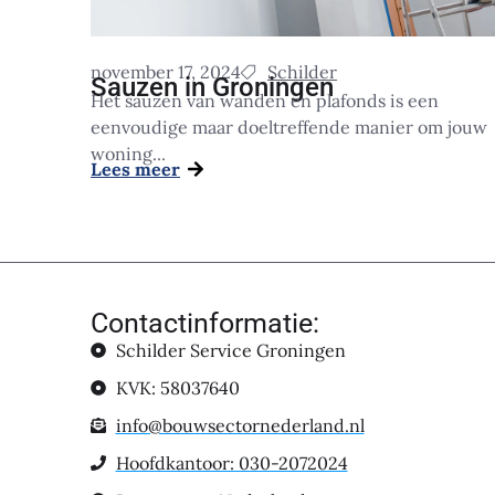
november 17, 2024
Schilder
Sauzen in Groningen
Het sauzen van wanden en plafonds is een
eenvoudige maar doeltreffende manier om jouw
woning...
Lees meer
Contactinformatie:
Schilder Service Groningen
KVK: 58037640
info@bouwsectornederland.nl
Hoofdkantoor: 030-2072024