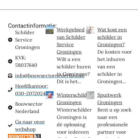
Contactinformatie:
Werkgebied
Wat kost een
Schilder
van Schilder
schilder in
Service
Service
Groningen?
Groningen
Groningen
De kosten voor
KVK:
Wilt u een
het inhuren
58037640
schilder huren
van een
in Groningen?
schilder in
info@bouwsectornederland.nl
Dit is het...
Groningen...
Hoofdkantoor:
030-2072024
Winterschilder
Spuitwerk
Groningen
Groningen
Bouwsector
Winterschilder
Bent u op zoek
Nederland
Groningen is
naar een
Ga naar onze
dé oplossing
professionele
webshop
voor iedereen
partner voor