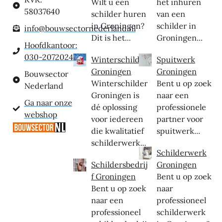
Wilt u een
het inhuren
58037640
schilder huren
van een
in Groningen?
schilder in
info@bouwsectornederland.nl
Dit is het...
Groningen...
Hoofdkantoor:
030-2072024
Winterschilder
Spuitwerk
Groningen
Groningen
Bouwsector
Winterschilder
Bent u op zoek
Nederland
Groningen is
naar een
Ga naar onze
dé oplossing
professionele
webshop
voor iedereen
partner voor
die kwalitatief
spuitwerk...
schilderwerk...
Schilderwerk
Schildersbedrij
Groningen
f Groningen
Bent u op zoek
Bent u op zoek
naar
naar een
professioneel
professioneel
schilderwerk