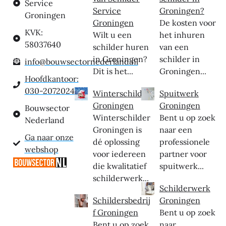
Service
Service
Groningen?
Groningen
Groningen
De kosten voor
KVK:
Wilt u een
het inhuren
58037640
schilder huren
van een
in Groningen?
schilder in
info@bouwsectornederland.nl
Dit is het...
Groningen...
Hoofdkantoor:
030-2072024
Winterschilder
Spuitwerk
Groningen
Groningen
Bouwsector
Winterschilder
Bent u op zoek
Nederland
Groningen is
naar een
Ga naar onze
dé oplossing
professionele
webshop
voor iedereen
partner voor
die kwalitatief
spuitwerk...
schilderwerk...
Schilderwerk
Schildersbedrij
Groningen
f Groningen
Bent u op zoek
Bent u op zoek
naar