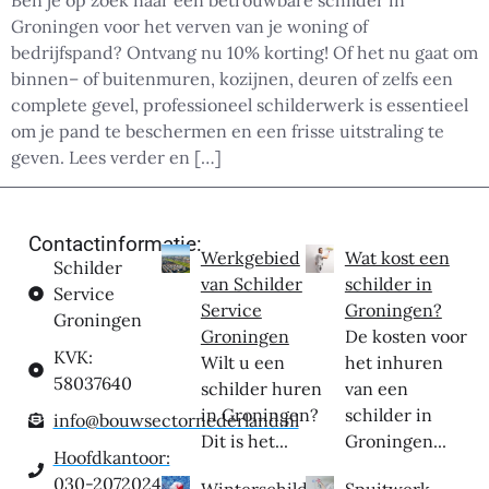
Ben je op zoek naar een betrouwbare schilder in
Groningen voor het verven van je woning of
bedrijfspand? Ontvang nu 10% korting! Of het nu gaat om
binnen– of buitenmuren, kozijnen, deuren of zelfs een
complete gevel, professioneel schilderwerk is essentieel
om je pand te beschermen en een frisse uitstraling te
geven. Lees verder en […]
Contactinformatie:
Werkgebied
Wat kost een
Schilder
van Schilder
schilder in
Service
Service
Groningen?
Groningen
Groningen
De kosten voor
KVK:
Wilt u een
het inhuren
58037640
schilder huren
van een
in Groningen?
schilder in
info@bouwsectornederland.nl
Dit is het...
Groningen...
Hoofdkantoor:
030-2072024
Winterschilder
Spuitwerk