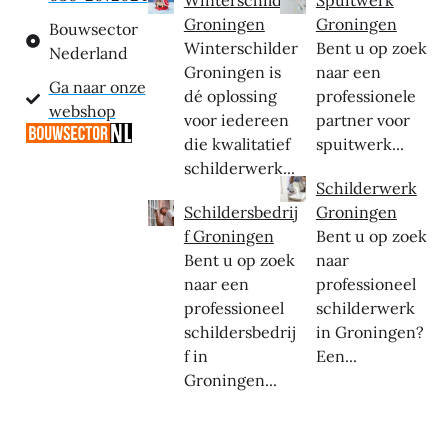
Groningen
Groningen
Bouwsector
Winterschilder
Bent u op zoek
Nederland
Groningen is
naar een
Ga naar onze
dé oplossing
professionele
webshop
voor iedereen
partner voor
die kwalitatief
spuitwerk...
schilderwerk...
Schilderwerk
Schildersbedrij
Groningen
f Groningen
Bent u op zoek
Bent u op zoek
naar
naar een
professioneel
professioneel
schilderwerk
schildersbedrij
in Groningen?
f in
Een...
Groningen...