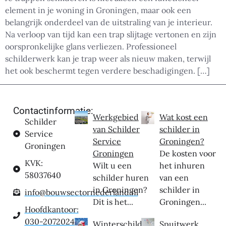
element in je woning in Groningen, maar ook een
belangrijk onderdeel van de uitstraling van je interieur.
Na verloop van tijd kan een trap slijtage vertonen en zijn
oorspronkelijke glans verliezen. Professioneel
schilderwerk kan je trap weer als nieuw maken, terwijl
het ook beschermt tegen verdere beschadigingen. […]
Contactinformatie:
Werkgebied
Wat kost een
Schilder
van Schilder
schilder in
Service
Service
Groningen?
Groningen
Groningen
De kosten voor
KVK:
Wilt u een
het inhuren
58037640
schilder huren
van een
in Groningen?
schilder in
info@bouwsectornederland.nl
Dit is het...
Groningen...
Hoofdkantoor:
030-2072024
Winterschilder
Spuitwerk