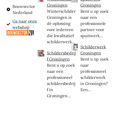
Groningen
Groningen
Bouwsector
Winterschilder
Bent u op zoek
Nederland
Groningen is
naar een
Ga naar onze
dé oplossing
professionele
webshop
voor iedereen
partner voor
die kwalitatief
spuitwerk...
schilderwerk...
Schilderwerk
Schildersbedrij
Groningen
f Groningen
Bent u op zoek
Bent u op zoek
naar
naar een
professioneel
professioneel
schilderwerk
schildersbedrij
in Groningen?
f in
Een...
Groningen...