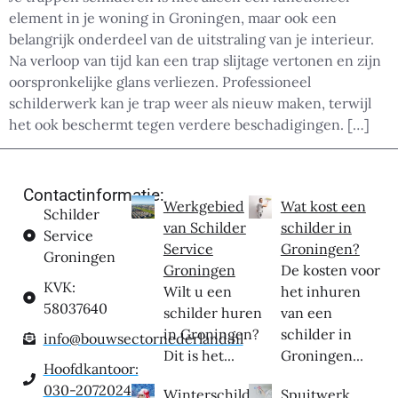
element in je woning in Groningen, maar ook een
belangrijk onderdeel van de uitstraling van je interieur.
Na verloop van tijd kan een trap slijtage vertonen en zijn
oorspronkelijke glans verliezen. Professioneel
schilderwerk kan je trap weer als nieuw maken, terwijl
het ook beschermt tegen verdere beschadigingen. […]
Contactinformatie:
Werkgebied
Wat kost een
Schilder
van Schilder
schilder in
Service
Service
Groningen?
Groningen
Groningen
De kosten voor
KVK:
Wilt u een
het inhuren
58037640
schilder huren
van een
in Groningen?
schilder in
info@bouwsectornederland.nl
Dit is het...
Groningen...
Hoofdkantoor:
030-2072024
Winterschilder
Spuitwerk