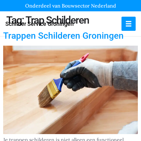
Onderdeel van Bouwsector Nederland
Tag:
Trap Schilderen
Schilder Service Groningen
Trappen Schilderen Groningen
Je trappen schilderen is niet alleen een functioneel