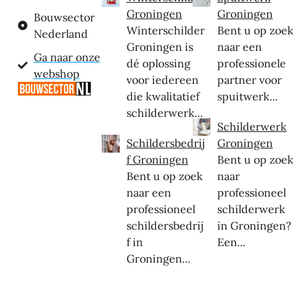
Groningen
Groningen
Bouwsector
Winterschilder
Bent u op zoek
Nederland
Groningen is
naar een
Ga naar onze
dé oplossing
professionele
webshop
voor iedereen
partner voor
die kwalitatief
spuitwerk...
schilderwerk...
Schilderwerk
Schildersbedrij
Groningen
f Groningen
Bent u op zoek
Bent u op zoek
naar
naar een
professioneel
professioneel
schilderwerk
schildersbedrij
in Groningen?
f in
Een...
Groningen...