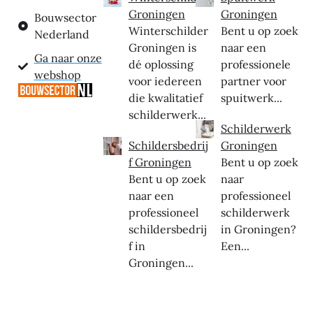
Groningen
Groningen
Bouwsector
Winterschilder
Bent u op zoek
Nederland
Groningen is
naar een
Ga naar onze
dé oplossing
professionele
webshop
voor iedereen
partner voor
die kwalitatief
spuitwerk...
schilderwerk...
Schilderwerk
Schildersbedrij
Groningen
f Groningen
Bent u op zoek
Bent u op zoek
naar
naar een
professioneel
professioneel
schilderwerk
schildersbedrij
in Groningen?
f in
Een...
Groningen...