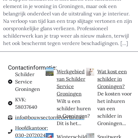
element in je woning in Groningen, maar ook een
belangrijk onderdeel van de uitstraling van je interieur.
Na verloop van tijd kan een trap slijtage vertonen en zijn
oorspronkelijke glans verliezen. Professioneel
schilderwerk kan je trap weer als nieuw maken, terwijl
het ook beschermt tegen verdere beschadigingen. […]
Contactinformatie:
Werkgebied
Wat kost een
Schilder
van Schilder
schilder in
Service
Service
Groningen?
Groningen
Groningen
De kosten voor
KVK:
Wilt u een
het inhuren
58037640
schilder huren
van een
in Groningen?
schilder in
info@bouwsectornederland.nl
Dit is het...
Groningen...
Hoofdkantoor:
030-2072024
Winterschilder
Spuitwerk