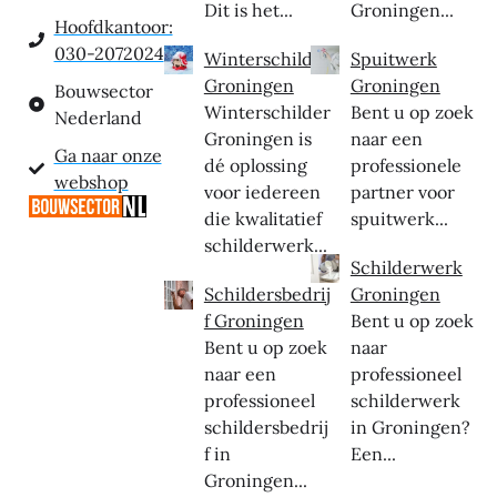
Dit is het...
Groningen...
Hoofdkantoor:
030-2072024
Winterschilder
Spuitwerk
Groningen
Groningen
Bouwsector
Winterschilder
Bent u op zoek
Nederland
Groningen is
naar een
Ga naar onze
dé oplossing
professionele
webshop
voor iedereen
partner voor
die kwalitatief
spuitwerk...
schilderwerk...
Schilderwerk
Schildersbedrij
Groningen
f Groningen
Bent u op zoek
Bent u op zoek
naar
naar een
professioneel
professioneel
schilderwerk
schildersbedrij
in Groningen?
f in
Een...
Groningen...