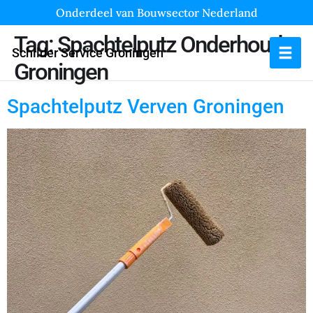
Onderdeel van Bouwsector Nederland
Tag:
Spachtelputz Onderhoud
Schilder Service Groningen
Groningen
Spachtelputz Verven Groningen