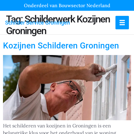
Onderdeel van Bouwsector Nederland
Tag:
Schilderwerk Kozijnen
Schilder Service Groningen
Groningen
Kozijnen Schilderen Groningen
Het schilderen van kozijnen in Groningen is een
belangrijke klus voor het onderhoud van je woning.