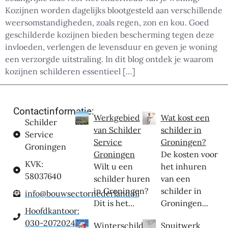
Kozijnen worden dagelijks blootgesteld aan verschillende
weersomstandigheden, zoals regen, zon en kou. Goed
geschilderde kozijnen bieden bescherming tegen deze
invloeden, verlengen de levensduur en geven je woning
een verzorgde uitstraling. In dit blog ontdek je waarom
kozijnen schilderen essentieel […]
Contactinformatie:
Werkgebied
Wat kost een
Schilder
van Schilder
schilder in
Service
Service
Groningen?
Groningen
Groningen
De kosten voor
KVK:
Wilt u een
het inhuren
58037640
schilder huren
van een
in Groningen?
schilder in
info@bouwsectornederland.nl
Dit is het...
Groningen...
Hoofdkantoor:
030-2072024
Winterschilder
Spuitwerk