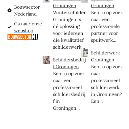
Groningen
Groningen
Bouwsector
Winterschilder
Bent u op zoek
Nederland
Groningen is
naar een
Ga naar onze
dé oplossing
professionele
webshop
voor iedereen
partner voor
die kwalitatief
spuitwerk...
schilderwerk...
Schilderwerk
Schildersbedrij
Groningen
f Groningen
Bent u op zoek
Bent u op zoek
naar
naar een
professioneel
professioneel
schilderwerk
schildersbedrij
in Groningen?
f in
Een...
Groningen...