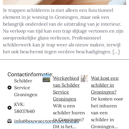
Je trappen schilderen is niet alleen een functioneel
element in je woning in Groningen, maar ook een
belangrijk onderdeel van de uitstraling van je interieur.
Na verloop van tijd kan een trap slijtage vertonen en zijn
oorspronkelijke glans verliezen. Professioneel
schilderwerk kan je trap weer als nieuw maken, terwijl
het ook beschermt tegen verdere beschadigingen. […]
Contactinformatie:
Werkgebied
Wat kost een
Schilder
van Schilder
schilder in
Service
Service
Groningen?
Groningen
Groningen
De kosten voor
KVK:
Wilt u een
het inhuren
58037640
schilder huren
van een
in Groningen?
schilder in
info@bouwsectornederland.nl
Dit is het...
Groningen...