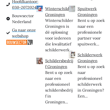
Hoofdkantoor:
030-2072024
Winterschilder
Spuitwerk
Groningen
Groningen
Bouwsector
Winterschilder
Bent u op zoek
Nederland
Groningen is
naar een
Ga naar onze
dé oplossing
professionele
webshop
voor iedereen
partner voor
die kwalitatief
spuitwerk...
schilderwerk...
Schilderwerk
Schildersbedrij
Groningen
f Groningen
Bent u op zoek
Bent u op zoek
naar
naar een
professioneel
professioneel
schilderwerk
schildersbedrij
in Groningen?
f in
Een...
Groningen...