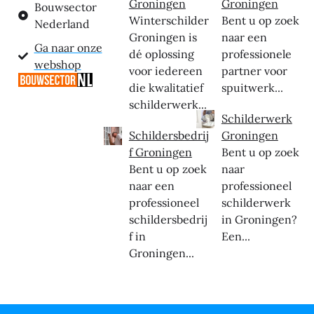
Groningen
Groningen
Bouwsector
Winterschilder
Bent u op zoek
Nederland
Groningen is
naar een
Ga naar onze
dé oplossing
professionele
webshop
voor iedereen
partner voor
die kwalitatief
spuitwerk...
schilderwerk...
Schilderwerk
Schildersbedrij
Groningen
f Groningen
Bent u op zoek
Bent u op zoek
naar
naar een
professioneel
professioneel
schilderwerk
schildersbedrij
in Groningen?
f in
Een...
Groningen...