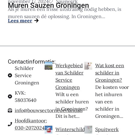
november 17, 2024
Sauswerk
Muren Sauzen Groningen
Als je muren een frisse uitstraling nodig hebben, is
muren sauzen dé oplossing. In Groningen...
Lees meer
Contactinformatie:
Werkgebied
Wat kost een
Schilder
van Schilder
schilder in
Service
Service
Groningen?
Groningen
Groningen
De kosten voor
KVK:
Wilt u een
het inhuren
58037640
schilder huren
van een
in Groningen?
schilder in
info@bouwsectornederland.nl
Dit is het...
Groningen...
Hoofdkantoor:
030-2072024
Winterschilder
Spuitwerk