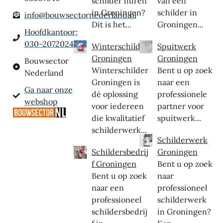
schilder huren
van een
in Groningen?
schilder in
info@bouwsectornederland.nl
Dit is het...
Groningen...
Hoofdkantoor:
030-2072024
Winterschilder
Spuitwerk
Groningen
Groningen
Bouwsector
Winterschilder
Bent u op zoek
Nederland
Groningen is
naar een
Ga naar onze
dé oplossing
professionele
webshop
voor iedereen
partner voor
die kwalitatief
spuitwerk...
schilderwerk...
Schilderwerk
Schildersbedrij
Groningen
f Groningen
Bent u op zoek
Bent u op zoek
naar
naar een
professioneel
professioneel
schilderwerk
schildersbedrij
in Groningen?