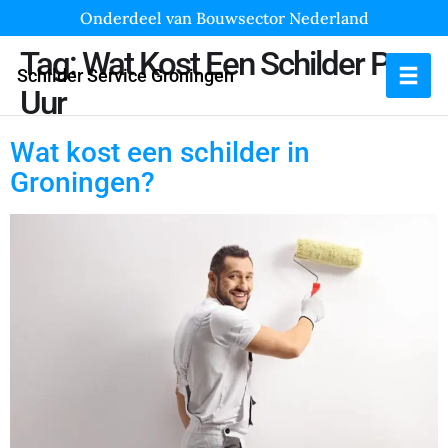
Onderdeel van Bouwsector Nederland
Tag:
Wat Kost Een Schilder Per
Schilder Service Groningen
Uur
Wat kost een schilder in
Groningen?