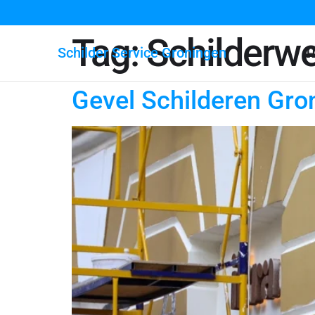
Tag:
Schilderwe
Schilder Service Groningen
H
Gevel Schilderen Gro