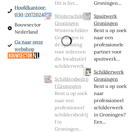
Dit is het...
Groningen...
Hoofdkantoor:
030-2072024
Winterschilder
Spuitwerk
Groningen
Groningen
Bouwsector
Winterschilder
Bent u op zoek
Nederland
Groningen is
naar een
Ga naar onze
dé oplossing
professionele
webshop
voor iedereen
partner voor
die kwalitatief
spuitwerk...
schilderwerk...
Schilderwerk
Schildersbedrij
Groningen
f Groningen
Bent u op zoek
Bent u op zoek
naar
naar een
professioneel
professioneel
schilderwerk
schildersbedrij
in Groningen?
f in
Een...
Groningen...