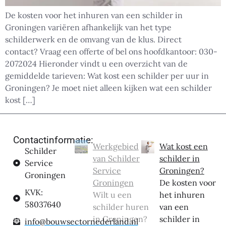
De kosten voor het inhuren van een schilder in
Groningen variëren afhankelijk van het type
schilderwerk en de omvang van de klus. Direct
contact? Vraag een offerte of bel ons hoofdkantoor: 030-
2072024 Hieronder vindt u een overzicht van de
gemiddelde tarieven: Wat kost een schilder per uur in
Groningen? Je moet niet alleen kijken wat een schilder
kost […]
Contactinformatie:
Werkgebied
Wat kost een
Schilder
van Schilder
schilder in
Service
Service
Groningen?
Groningen
Groningen
De kosten voor
KVK:
Wilt u een
het inhuren
58037640
schilder huren
van een
in Groningen?
schilder in
info@bouwsectornederland.nl