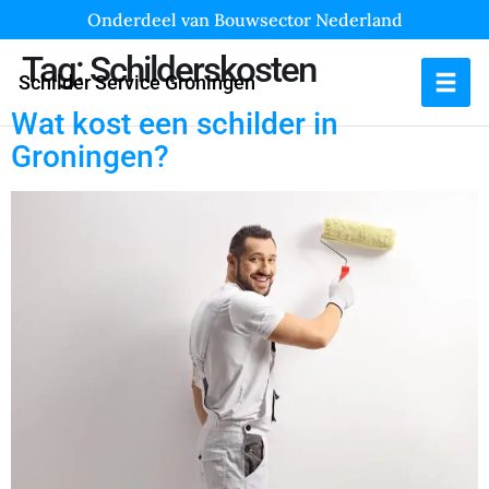
Onderdeel van Bouwsector Nederland
Tag:
Schilderskosten
Schilder Service Groningen
Wat kost een schilder in
Groningen?