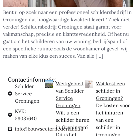
Bent u op zoek naar een professioneel schildersbedrijf in
Groningen dat hoogwaardige kwaliteit levert? Zoek niet
verder! Schildersbedrijf Groningen staat garant voor
vakmanschap, precisie en klanttevredenheid. Of het nu
gaat om het schilderen van uw woning, bedrijfspand of
een specifieke ruimte zoals de woonkamer of gevel, wij
maken van elke klus een succes. Van alle […]
Contactinformatie:
Werkgebied
Wat kost een
Schilder
van Schilder
schilder in
Service
Service
Groningen?
Groningen
Groningen
De kosten voor
KVK:
Wilt u een
het inhuren
58037640
schilder huren
van een
in Groningen?
schilder in
info@bouwsectornederland.nl
Dit is het...
Groningen...