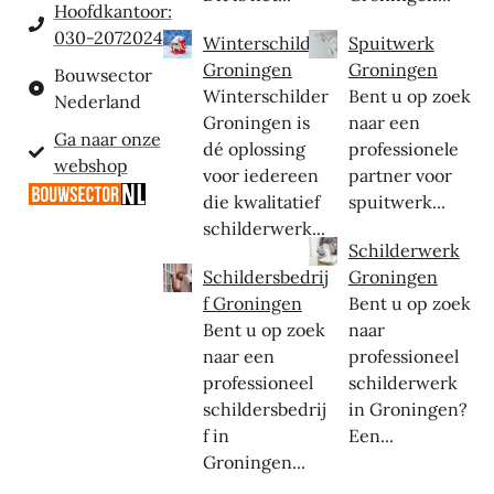
Hoofdkantoor:
030-2072024
Winterschilder
Spuitwerk
Groningen
Groningen
Bouwsector
Winterschilder
Bent u op zoek
Nederland
Groningen is
naar een
Ga naar onze
dé oplossing
professionele
webshop
voor iedereen
partner voor
die kwalitatief
spuitwerk...
schilderwerk...
Schilderwerk
Schildersbedrij
Groningen
f Groningen
Bent u op zoek
Bent u op zoek
naar
naar een
professioneel
professioneel
schilderwerk
schildersbedrij
in Groningen?
f in
Een...
Groningen...