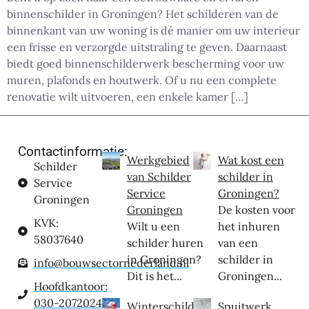
binnenschilder in Groningen? Het schilderen van de
binnenkant van uw woning is dé manier om uw interieur
een frisse en verzorgde uitstraling te geven. Daarnaast
biedt goed binnenschilderwerk bescherming voor uw
muren, plafonds en houtwerk. Of u nu een complete
renovatie wilt uitvoeren, een enkele kamer […]
Contactinformatie:
Werkgebied
Wat kost een
Schilder
van Schilder
schilder in
Service
Service
Groningen?
Groningen
Groningen
De kosten voor
KVK:
Wilt u een
het inhuren
58037640
schilder huren
van een
in Groningen?
schilder in
info@bouwsectornederland.nl
Dit is het...
Groningen...
Hoofdkantoor:
030-2072024
Winterschilder
Spuitwerk