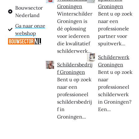
Groningen
Groningen
Bouwsector
Winterschilder
Bent u op zoek
Nederland
Groningen is
naar een
Ga naar onze
dé oplossing
professionele
webshop
voor iedereen
partner voor
die kwalitatief
spuitwerk...
schilderwerk...
Schilderwerk
Schildersbedrij
Groningen
f Groningen
Bent u op zoek
Bent u op zoek
naar
naar een
professioneel
professioneel
schilderwerk
schildersbedrij
in Groningen?
f in
Een...
Groningen...