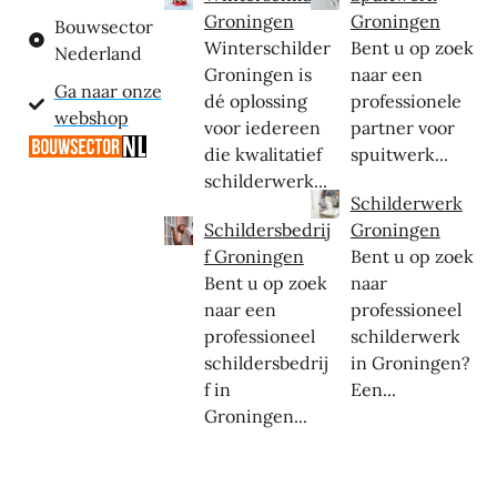
Groningen
Groningen
Bouwsector
Winterschilder
Bent u op zoek
Nederland
Groningen is
naar een
Ga naar onze
dé oplossing
professionele
webshop
voor iedereen
partner voor
die kwalitatief
spuitwerk...
schilderwerk...
Schilderwerk
Schildersbedrij
Groningen
f Groningen
Bent u op zoek
Bent u op zoek
naar
naar een
professioneel
professioneel
schilderwerk
schildersbedrij
in Groningen?
f in
Een...
Groningen...