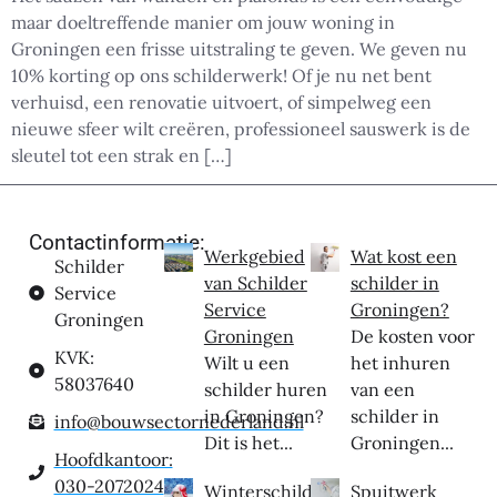
maar doeltreffende manier om jouw woning in
Groningen een frisse uitstraling te geven. We geven nu
10% korting op ons schilderwerk! Of je nu net bent
verhuisd, een renovatie uitvoert, of simpelweg een
nieuwe sfeer wilt creëren, professioneel sauswerk is de
sleutel tot een strak en […]
Contactinformatie:
Werkgebied
Wat kost een
Schilder
van Schilder
schilder in
Service
Service
Groningen?
Groningen
Groningen
De kosten voor
KVK:
Wilt u een
het inhuren
58037640
schilder huren
van een
in Groningen?
schilder in
info@bouwsectornederland.nl
Dit is het...
Groningen...
Hoofdkantoor:
030-2072024
Winterschilder
Spuitwerk