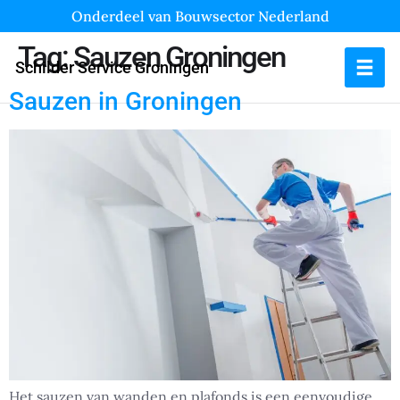
Onderdeel van Bouwsector Nederland
Tag:
Sauzen Groningen
Schilder Service Groningen
Sauzen in Groningen
Het sauzen van wanden en plafonds is een eenvoudige