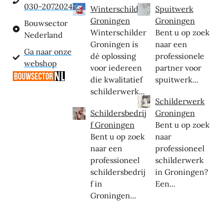
030-2072024
Winterschilder
Spuitwerk
Groningen
Groningen
Bouwsector
Winterschilder
Bent u op zoek
Nederland
Groningen is
naar een
Ga naar onze
dé oplossing
professionele
webshop
voor iedereen
partner voor
die kwalitatief
spuitwerk...
schilderwerk...
Schilderwerk
Schildersbedrij
Groningen
f Groningen
Bent u op zoek
Bent u op zoek
naar
naar een
professioneel
professioneel
schilderwerk
schildersbedrij
in Groningen?
f in
Een...
Groningen...