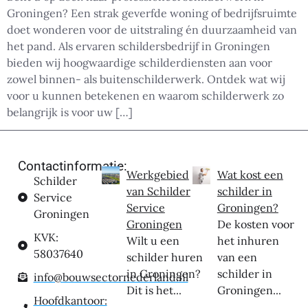
Groningen? Een strak geverfde woning of bedrijfsruimte
doet wonderen voor de uitstraling én duurzaamheid van
het pand. Als ervaren schildersbedrijf in Groningen
bieden wij hoogwaardige schilderdiensten aan voor
zowel binnen- als buitenschilderwerk. Ontdek wat wij
voor u kunnen betekenen en waarom schilderwerk zo
belangrijk is voor uw […]
Contactinformatie:
Werkgebied
Wat kost een
Schilder
van Schilder
schilder in
Service
Service
Groningen?
Groningen
Groningen
De kosten voor
KVK:
Wilt u een
het inhuren
58037640
schilder huren
van een
in Groningen?
schilder in
info@bouwsectornederland.nl
Dit is het...
Groningen...
Hoofdkantoor: