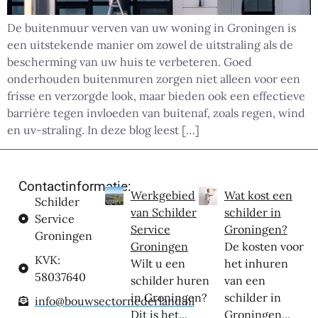
De buitenmuur verven van uw woning in Groningen is
een uitstekende manier om zowel de uitstraling als de
bescherming van uw huis te verbeteren. Goed
onderhouden buitenmuren zorgen niet alleen voor een
frisse en verzorgde look, maar bieden ook een effectieve
barrière tegen invloeden van buitenaf, zoals regen, wind
en uv-straling. In deze blog leest […]
Contactinformatie:
Werkgebied
Wat kost een
Schilder
van Schilder
schilder in
Service
Service
Groningen?
Groningen
Groningen
De kosten voor
KVK:
Wilt u een
het inhuren
58037640
schilder huren
van een
in Groningen?
schilder in
info@bouwsectornederland.nl
Dit is het...
Groningen...