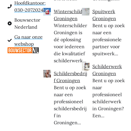
Hoofdkantoor:
030-2072024
Winterschilder
Spuitwerk
Groningen
Groningen
Bouwsector
Winterschilder
Bent u op zoek
Nederland
Groningen is
naar een
Ga naar onze
dé oplossing
professionele
webshop
voor iedereen
partner voor
die kwalitatief
spuitwerk...
schilderwerk...
Schilderwerk
Schildersbedrij
Groningen
f Groningen
Bent u op zoek
Bent u op zoek
naar
naar een
professioneel
professioneel
schilderwerk
schildersbedrij
in Groningen?
f in
Een...
Groningen...