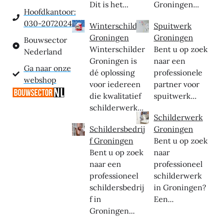
Dit is het...
Groningen...
Hoofdkantoor:
030-2072024
Winterschilder
Spuitwerk
Groningen
Groningen
Bouwsector
Winterschilder
Bent u op zoek
Nederland
Groningen is
naar een
Ga naar onze
dé oplossing
professionele
webshop
voor iedereen
partner voor
die kwalitatief
spuitwerk...
schilderwerk...
Schilderwerk
Schildersbedrij
Groningen
f Groningen
Bent u op zoek
Bent u op zoek
naar
naar een
professioneel
professioneel
schilderwerk
schildersbedrij
in Groningen?
f in
Een...
Groningen...