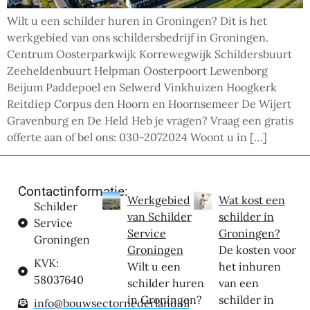
Wilt u een schilder huren in Groningen? Dit is het
werkgebied van ons schildersbedrijf in Groningen.
Centrum Oosterparkwijk Korrewegwijk Schildersbuurt
Zeeheldenbuurt Helpman Oosterpoort Lewenborg
Beijum Paddepoel en Selwerd Vinkhuizen Hoogkerk
Reitdiep Corpus den Hoorn en Hoornsemeer De Wijert
Gravenburg en De Held Heb je vragen? Vraag een gratis
offerte aan of bel ons: 030-2072024 Woont u in […]
Contactinformatie:
Werkgebied
Wat kost een
Schilder
van Schilder
schilder in
Service
Service
Groningen?
Groningen
Groningen
De kosten voor
KVK:
Wilt u een
het inhuren
58037640
schilder huren
van een
in Groningen?
schilder in
info@bouwsectornederland.nl