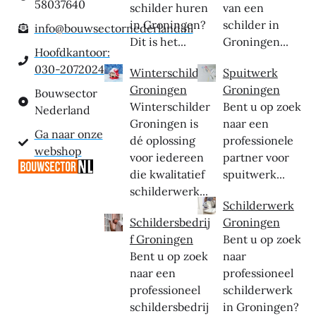
58037640
schilder huren
van een
in Groningen?
schilder in
info@bouwsectornederland.nl
Dit is het...
Groningen...
Hoofdkantoor:
030-2072024
Winterschilder
Spuitwerk
Groningen
Groningen
Bouwsector
Winterschilder
Bent u op zoek
Nederland
Groningen is
naar een
Ga naar onze
dé oplossing
professionele
webshop
voor iedereen
partner voor
die kwalitatief
spuitwerk...
schilderwerk...
Schilderwerk
Schildersbedrij
Groningen
f Groningen
Bent u op zoek
Bent u op zoek
naar
naar een
professioneel
professioneel
schilderwerk
schildersbedrij
in Groningen?