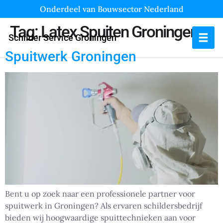
Onderdeel van Bouwsector Nederland
Tag:
Latex Spuiten Groningen
Schilder Service Groningen
Spuitwerk Groningen
Bent u op zoek naar een professionele partner voor
spuitwerk in Groningen? Als ervaren schildersbedrijf
bieden wij hoogwaardige spuittechnieken aan voor