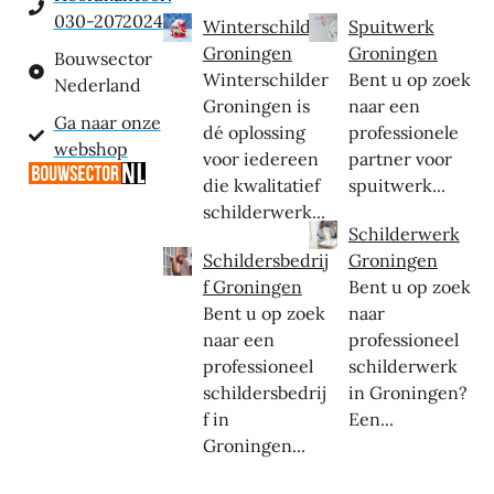
030-2072024
Winterschilder
Spuitwerk
Groningen
Groningen
Bouwsector
Winterschilder
Bent u op zoek
Nederland
Groningen is
naar een
Ga naar onze
dé oplossing
professionele
webshop
voor iedereen
partner voor
die kwalitatief
spuitwerk...
schilderwerk...
Schilderwerk
Schildersbedrij
Groningen
f Groningen
Bent u op zoek
Bent u op zoek
naar
naar een
professioneel
professioneel
schilderwerk
schildersbedrij
in Groningen?
f in
Een...
Groningen...