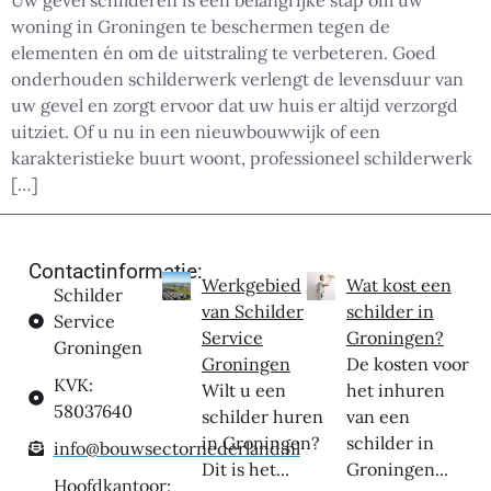
Uw gevel schilderen is een belangrijke stap om uw
woning in Groningen te beschermen tegen de
elementen én om de uitstraling te verbeteren. Goed
onderhouden schilderwerk verlengt de levensduur van
uw gevel en zorgt ervoor dat uw huis er altijd verzorgd
uitziet. Of u nu in een nieuwbouwwijk of een
karakteristieke buurt woont, professioneel schilderwerk
[…]
Contactinformatie:
Werkgebied
Wat kost een
Schilder
van Schilder
schilder in
Service
Service
Groningen?
Groningen
Groningen
De kosten voor
KVK:
Wilt u een
het inhuren
58037640
schilder huren
van een
in Groningen?
schilder in
info@bouwsectornederland.nl
Dit is het...
Groningen...
Hoofdkantoor: