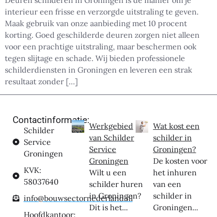
Deuren schilderen in Groningen is dé manier om je
interieur een frisse en verzorgde uitstraling te geven.
Maak gebruik van onze aanbieding met 10 procent
korting. Goed geschilderde deuren zorgen niet alleen
voor een prachtige uitstraling, maar beschermen ook
tegen slijtage en schade. Wij bieden professionele
schilderdiensten in Groningen en leveren een strak
resultaat zonder […]
Contactinformatie:
Werkgebied
Wat kost een
Schilder
van Schilder
schilder in
Service
Service
Groningen?
Groningen
Groningen
De kosten voor
KVK:
Wilt u een
het inhuren
58037640
schilder huren
van een
in Groningen?
schilder in
info@bouwsectornederland.nl
Dit is het...
Groningen...
Hoofdkantoor: