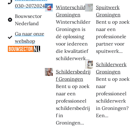
030-2072024
Winterschilder
Spuitwerk
Groningen
Groningen
Bouwsector
Winterschilder
Bent u op zoek
Nederland
Groningen is
naar een
Ga naar onze
dé oplossing
professionele
webshop
voor iedereen
partner voor
die kwalitatief
spuitwerk...
schilderwerk...
Schilderwerk
Schildersbedrij
Groningen
f Groningen
Bent u op zoek
Bent u op zoek
naar
naar een
professioneel
professioneel
schilderwerk
schildersbedrij
in Groningen?
f in
Een...
Groningen...