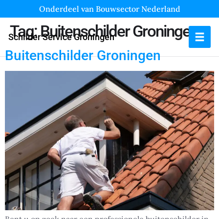
Onderdeel van Bouwsector Nederland
Tag:
Buitenschilder Groningen
Schilder Service Groningen
Buitenschilder Groningen