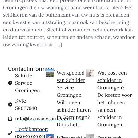
Bent u op zoek naar een professionele buitenschilder in
Groningen die uw woning of pand weer laat stralen? Het
schilderen van de buitenkant van uw huis is niet alleen
een kwestie van uitstraling, maar ook van bescherming
en duurzaamheid. Slecht of verouderd schilderwerk kan
leiden tot houtrot, scheuren en andere schade, waardoor
uw woning kwetsbaar […]
Contactinformatie:
Werkgebied
Wat kost een
Schilder
van Schilder
schilder in
Service
Service
Groningen?
Groningen
Groningen
De kosten voor
KVK:
Wilt u een
het inhuren
58037640
schilder huren
van een
in Groningen?
schilder in
info@bouwsectornederland.nl
Dit is het...
Groningen...
Hoofdkantoor:
030-2072024
Winterschilder
Spuitwerk