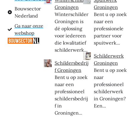
Groningen
Groningen
Bouwsector
Winterschilder
Bent u op zoek
Nederland
Groningen is
naar een
Ga naar onze
dé oplossing
professionele
webshop
voor iedereen
partner voor
die kwalitatief
spuitwerk...
schilderwerk...
Schilderwerk
Schildersbedrij
Groningen
f Groningen
Bent u op zoek
Bent u op zoek
naar
naar een
professioneel
professioneel
schilderwerk
schildersbedrij
in Groningen?
f in
Een...
Groningen...