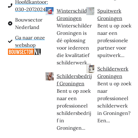
Hoofdkantoor:
030-2072024
Winterschilder
Spuitwerk
Groningen
Groningen
Bouwsector
Winterschilder
Bent u op zoek
Nederland
Groningen is
naar een
Ga naar onze
dé oplossing
professionele
webshop
voor iedereen
partner voor
die kwalitatief
spuitwerk...
schilderwerk...
Schilderwerk
Schildersbedrij
Groningen
f Groningen
Bent u op zoek
Bent u op zoek
naar
naar een
professioneel
professioneel
schilderwerk
schildersbedrij
in Groningen?
f in
Een...
Groningen...