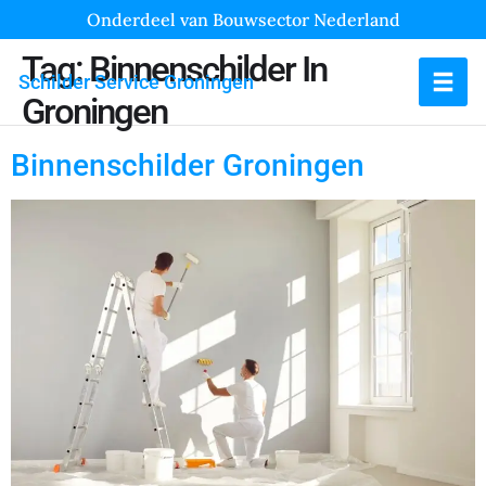
Onderdeel van Bouwsector Nederland
Tag:
Binnenschilder In
Schilder Service Groningen
Groningen
Binnenschilder Groningen