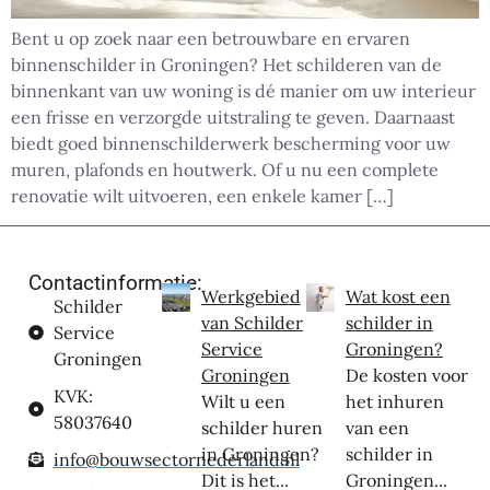
Bent u op zoek naar een betrouwbare en ervaren
binnenschilder in Groningen? Het schilderen van de
binnenkant van uw woning is dé manier om uw interieur
een frisse en verzorgde uitstraling te geven. Daarnaast
biedt goed binnenschilderwerk bescherming voor uw
muren, plafonds en houtwerk. Of u nu een complete
renovatie wilt uitvoeren, een enkele kamer […]
Contactinformatie:
Werkgebied
Wat kost een
Schilder
van Schilder
schilder in
Service
Service
Groningen?
Groningen
Groningen
De kosten voor
KVK:
Wilt u een
het inhuren
58037640
schilder huren
van een
in Groningen?
schilder in
info@bouwsectornederland.nl
Dit is het...
Groningen...