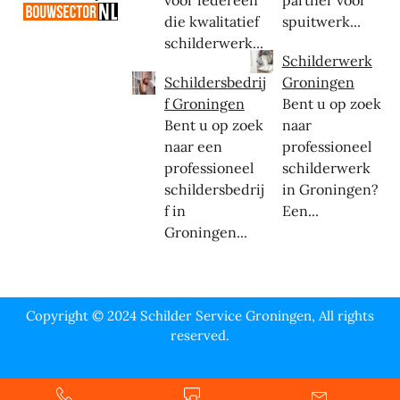
voor iedereen
partner voor
die kwalitatief
spuitwerk...
schilderwerk...
Schilderwerk
Schildersbedrij
Groningen
f Groningen
Bent u op zoek
Bent u op zoek
naar
naar een
professioneel
professioneel
schilderwerk
schildersbedrij
in Groningen?
f in
Een...
Groningen...
Copyright © 2024 Schilder Service Groningen, All rights
reserved.