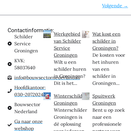
Volgende
→
Contactinformatie:
Werkgebied
Wat kost een
Schilder
van Schilder
schilder in
Service
Service
Groningen?
Groningen
Groningen
De kosten voor
KVK:
Wilt u een
het inhuren
58037640
schilder huren
van een
in Groningen?
schilder in
info@bouwsectornederland.nl
Dit is het...
Groningen...
Hoofdkantoor:
030-2072024
Winterschilder
Spuitwerk
Groningen
Groningen
Bouwsector
Winterschilder
Bent u op zoek
Nederland
Groningen is
naar een
Ga naar onze
dé oplossing
professionele
webshop